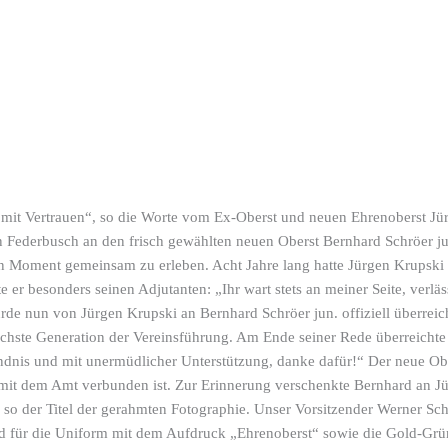
n mit Vertrauen“, so die Worte vom Ex-Oberst und neuen Ehrenoberst 
n Federbusch an den frisch gewählten neuen Oberst Bernhard Schröer ju
 Moment gemeinsam zu erleben. Acht Jahre lang hatte Jürgen Krupski 
e er besonders seinen Adjutanten: „Ihr wart stets an meiner Seite, verläs
de nun von Jürgen Krupski an Bernhard Schröer jun. offiziell überreich
ächste Generation der Vereinsführung. Am Ende seiner Rede überreichte 
ändnis und mit unermüdlicher Unterstützung, danke dafür!“ Der neue Obe
 mit dem Amt verbunden ist. Zur Erinnerung verschenkte Bernhard an Jü
so der Titel der gerahmten Fotographie. Unser Vorsitzender Werner Sch
nd für die Uniform mit dem Aufdruck „Ehrenoberst“ sowie die Gold-Gr