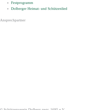
Festprogramm
Dolberger Heimat- und Schützenlied
Ansprechpartner
1. Vorsitzender:
Werner Schlieper
Lambertistraße 130
59229 Ahlen
Tel. 02382/75152
vorsitzender@schuetzenverein-dolberg.de
1. Schriftführer:
Martin Knaup
Nienkamp 15
59229 Ahlen
Tel. 02388/3989
schriftfuehrer@schuetzenverein-dolberg.de
© Schützenverein Dolberg gegr. 1695 e.V.