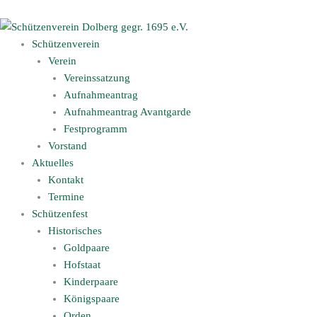
Zum
Inhalt
springen
Schützenverein
Verein
Vereinssatzung
Aufnahmeantrag
Aufnahmeantrag Avantgarde
Festprogramm
Vorstand
Aktuelles
Kontakt
Termine
Schützenfest
Historisches
Goldpaare
Hofstaat
Kinderpaare
Königspaare
Orden