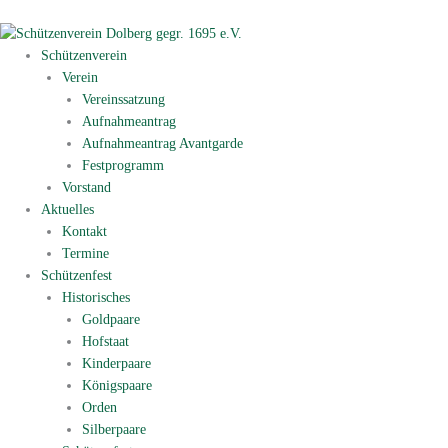
Zum
Inhalt
springen
Schützenverein
Verein
Vereinssatzung
Aufnahmeantrag
Aufnahmeantrag Avantgarde
Festprogramm
Vorstand
Aktuelles
Kontakt
Termine
Schützenfest
Historisches
Goldpaare
Hofstaat
Kinderpaare
Königspaare
Orden
Silberpaare