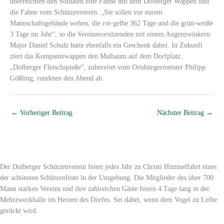
überreichten den Soldaten eine Fahne mit dem Dolberger Wappen und
die Fahne vom Schützenverein. „Sie sollen vor eurem
Mannschaftsgebäude wehen, die rot-gelbe 362 Tage und die grün-weiße
3 Tage im Jahr“, so die Vereinsvorsitzenden mit einem Augenzwinkern.
Major Daniel Schulz hatte ebenfalls ein Geschenk dabei. In Zukunft
ziert das Kompaniewappen den Maibaum auf dem Dorfplatz.
„Dolberger Fleischspieße“, zubereitet vom Ortsbürgermeister Philipp
Gößling, rundeten den Abend ab.
←
Vorheriger Beitrag
Nächster Beitrag
→
Der Dolberger Schützenverein feiert jedes Jahr zu Christi Himmelfahrt eines
der schönsten Schützenfeste in der Umgebung. Die Mitglieder des über 700
Mann starken Vereins und ihre zahlreichen Gäste feiern 4 Tage lang in der
Mehrzweckhalle im Herzen des Dorfes. Sei dabei, wenn dem Vogel zu Leibe
gerückt wird.