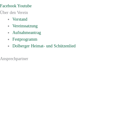
Facebook
Youtube
Über den Verein
Vorstand
Vereinssatzung
Aufnahmeantrag
Festprogramm
Dolberger Heimat- und Schützenlied
Ansprechpartner
1. Vorsitzender:
Werner Schlieper
Lambertistraße 130
59229 Ahlen
Tel. 02382/75152
vorsitzender@schuetzenverein-dolberg.de
1. Schriftführer:
Martin Knaup
Nienkamp 15
59229 Ahlen