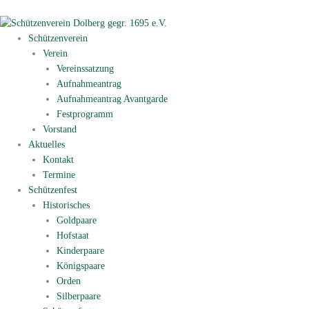
Zum
Inhalt
springen
Schützenverein
Verein
Vereinssatzung
Aufnahmeantrag
Aufnahmeantrag Avantgarde
Festprogramm
Vorstand
Aktuelles
Kontakt
Termine
Schützenfest
Historisches
Goldpaare
Hofstaat
Kinderpaare
Königspaare
Orden
Silberpaare