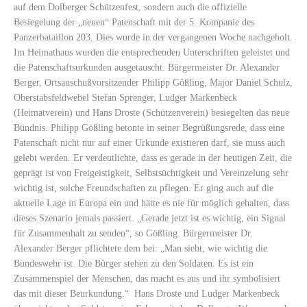
auf dem Dolberger Schützenfest, sondern auch die offizielle
Besiegelung der „neuen“ Patenschaft mit der 5. Kompanie des
Panzerbataillon 203. Dies wurde in der vergangenen Woche nachgeholt.
Im Heimathaus wurden die entsprechenden Unterschriften geleistet und
die Patenschaftsurkunden ausgetauscht. Bürgermeister Dr. Alexander
Berger, Ortsauschußvorsitzender Philipp Gößling, Major Daniel Schulz,
Oberstabsfeldwebel Stefan Sprenger, Ludger Markenbeck
(Heimatverein) und Hans Droste (Schützenverein) besiegelten das neue
Bündnis. Philipp Gößling betonte in seiner Begrüßungsrede, dass eine
Patenschaft nicht nur auf einer Urkunde existieren darf, sie muss auch
gelebt werden. Er verdeutlichte, dass es gerade in der heutigen Zeit, die
geprägt ist von Freigeistigkeit, Selbstsüchtigkeit und Vereinzelung sehr
wichtig ist, solche Freundschaften zu pflegen. Er ging auch auf die
aktuelle Lage in Europa ein und hätte es nie für möglich gehalten, dass
dieses Szenario jemals passiert. „Gerade jetzt ist es wichtig, ein Signal
für Zusammenhalt zu senden“, so Gößling. Bürgermeister Dr.
Alexander Berger pflichtete dem bei: „Man sieht, wie wichtig die
Bundeswehr ist. Die Bürger stehen zu den Soldaten. Es ist ein
Zusammenspiel der Menschen, das macht es aus und ihr symbolisiert
das mit dieser Beurkundung.“ Hans Droste und Ludger Markenbeck