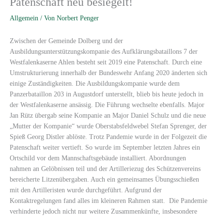
Patenschaft neu besiegelt!
Allgemein
/ Von
Norbert Penger
Zwischen der Gemeinde Dolberg und der
Ausbildungsunterstützungskompanie des Aufklärungsbataillons 7 der
Westfalenkaserne Ahlen besteht seit 2019 eine Patenschaft. Durch eine
Umstrukturierung innerhalb der Bundeswehr Anfang 2020 änderten sich
einige Zuständigkeiten. Die Ausbildungskompanie wurde dem
Panzerbataillon 203 in Augustdorf unterstellt, blieb bis heute jedoch in
der Westfalenkaserne ansässig. Die Führung wechselte ebenfalls. Major
Jan Rütz übergab seine Kompanie an Major Daniel Schulz und die neue
„Mutter der Kompanie“ wurde Oberstabsfeldwebel Stefan Sprenger, der
Spieß Georg Distler ablöste. Trotz Pandemie wurde in der Folgezeit die
Patenschaft weiter vertieft. So wurde im September letzten Jahres ein
Ortschild vor dem Mannschaftsgebäude installiert. Abordnungen
nahmen an Gelöbnissen teil und der Artilleriezug des Schützenvereins
bereicherte Litzenübergaben. Auch ein gemeinsames Übungsschießen
mit den Artilleristen wurde durchgeführt. Aufgrund der
Kontaktregelungen fand alles im kleineren Rahmen statt. Die Pandemie
verhinderte jedoch nicht nur weitere Zusammenkünfte, insbesondere