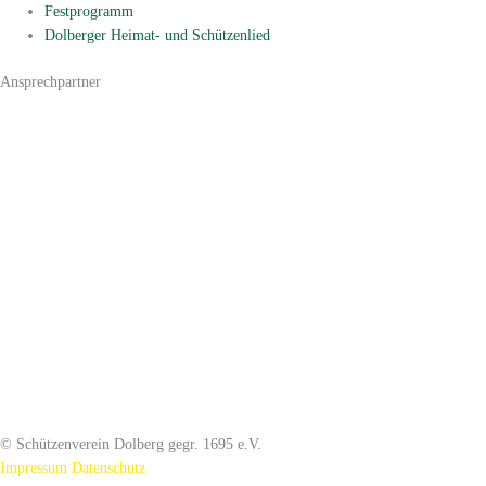
Festprogramm
Dolberger Heimat- und Schützenlied
Ansprechpartner
1. Vorsitzender:
Werner Schlieper
Lambertistraße 130
59229 Ahlen
Tel. 02382/75152
vorsitzender@schuetzenverein-dolberg.de
1. Schriftführer:
Martin Knaup
Nienkamp 15
59229 Ahlen
Tel. 02388/3989
schriftfuehrer@schuetzenverein-dolberg.de
© Schützenverein Dolberg gegr. 1695 e.V.
Impressum
Datenschutz