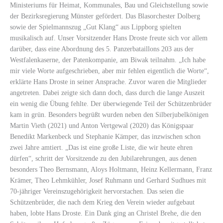
Ministeriums für Heimat, Kommunales, Bau und Gleichstellung sowie
der Bezirksregierung Münster gefördert. Das Blasorchester Dolberg
sowie der Spielmannszug „Gut Klang“ aus Lippborg spielten
musikalisch auf. Unser Vorsitzender Hans Droste freute sich vor allem
darüber, dass eine Abordnung des 5. Panzerbataillons 203 aus der
Westfalenkaserne, der Patenkompanie, am Biwak teilnahm. „Ich habe
mir viele Worte aufgeschrieben, aber mir fehlen eigentlich die Worte“,
erklärte Hans Droste in seiner Ansprache. Zuvor waren die Mitglieder
angetreten. Dabei zeigte sich dann doch, dass durch die lange Auszeit
ein wenig die Übung fehlte. Der überwiegende Teil der Schützenbrüder
kam in grün. Besonders begrüßt wurden neben den Silberjubelkönigen
Martin Vieth (2021) und Anton Vertgewal (2020) das Königspaar
Benedikt Markenbeck und Stephanie Kämper, das inzwischen schon
zwei Jahre amtiert. „Das ist eine große Liste, die wir heute ehren
dürfen“, schritt der Vorsitzende zu den Jubilarehrungen, aus denen
besonders Theo Bernsmann, Aloys Holtmann, Heinz Kellermann, Franz
Krämer, Theo Lehmkühler, Josef Ruhmann und Gerhard Sudhues mit
70-jähriger Vereinszugehörigkeit hervorstachen. Das seien die
Schützenbrüder, die nach dem Krieg den Verein wieder aufgebaut
haben, lobte Hans Droste. Ein Dank ging an Christel Brehe, die den