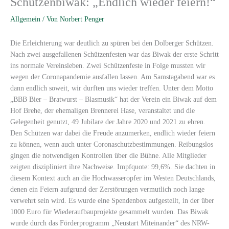
Schützenbiwak: „Endlich wieder feiern!“
Allgemein
/ Von
Norbert Penger
Die Erleichterung war deutlich zu spüren bei den Dolberger Schützen.
Nach zwei ausgefallenen Schützenfesten war das Biwak der erste Schritt
ins normale Vereinsleben. Zwei Schützenfeste in Folge mussten wir
wegen der Coronapandemie ausfallen lassen. Am Samstagabend war es
dann endlich soweit, wir durften uns wieder treffen. Unter dem Motto
„BBB Bier – Bratwurst – Blasmusik“ hat der Verein ein Biwak auf dem
Hof Brehe, der ehemaligen Brennerei Hase, veranstaltet und die
Gelegenheit genutzt, 49 Jubilare der Jahre 2020 und 2021 zu ehren.
Den Schützen war dabei die Freude anzumerken, endlich wieder feiern
zu können, wenn auch unter Coronaschutzbestimmungen. Reibungslos
gingen die notwendigen Kontrollen über die Bühne. Alle Mitglieder
zeigten diszipliniert ihre Nachweise. Impfquote: 99,6%. Sie dachten in
diesem Kontext auch an die Hochwasseropfer im Westen Deutschlands,
denen ein Feiern aufgrund der Zerstörungen vermutlich noch lange
verwehrt sein wird. Es wurde eine Spendenbox aufgestellt, in der über
1000 Euro für Wiederaufbauprojekte gesammelt wurden. Das Biwak
wurde durch das Förderprogramm „Neustart Miteinander“ des NRW-