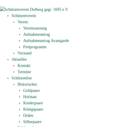
Zum
Inhalt
springen
Schützenverein
Verein
Vereinssatzung
Aufnahmeantrag
Aufnahmeantrag Avantgarde
Festprogramm
Vorstand
Aktuelles
Kontakt
Termine
Schützenfest
Historisches
Goldpaare
Hofstaat
Kinderpaare
Königspaare
Orden
Silberpaare