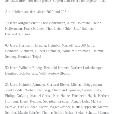
Schützen ihren Hof ohne großes Zögern zum Feiern bereitgestellt hat.
Alle Jubilare aus den Jahren 2020 und 2021:
70 Jahre Mitgliedschaft: Theo Bernsmann, Aloys Holtmann, Heinz
Kellermann, Franz Krämer, Theo Lehmkühler, Josef Ruhmann,
Gerhard Sudhues
65 Jahre: Hermann Hornung, Heinrich Merhoff sen. ,60 Jahre:
Bernhard Bußmann, Hubert Düpmeier, Wilhelm Kerkmann, Helmut
Selberg, Bernhard Teipel
50 Jahre: Wilhelm Elberg, Reinhold Kramer, Norbert Lodenkemper,
Bernhard Schröer sen., Willi Westerwalbesloh
25 Jahre: Heinrich Artmann, Gerhard Bicker, Michael Brüggemann,
Josef Budde, Norbert Damberg, Christian Düpmeier, Carsten Frick,
Philipp Gößling, Manuel Griese, Karl Hahne, Friedhelm Hajek, Herbert
Hornung, Dieter Kemper, Sebastian Kremser, Arnulf Lohr, Markus
Pälmke, Frank Ridder, Dieter Roggenkemper, Klaus Rupprecht, Marcus
Schröer, Martin Schröer, Thomas Schürbüscher, Stefan Schulte, Hannes