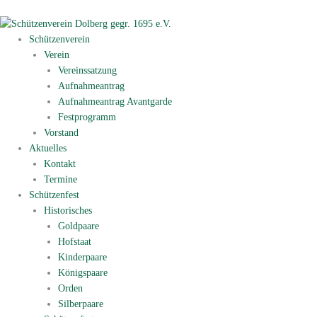
Zum
Inhalt
springen
Schützenverein
Verein
Vereinssatzung
Aufnahmeantrag
Aufnahmeantrag Avantgarde
Festprogramm
Vorstand
Aktuelles
Kontakt
Termine
Schützenfest
Historisches
Goldpaare
Hofstaat
Kinderpaare
Königspaare
Orden
Silberpaare