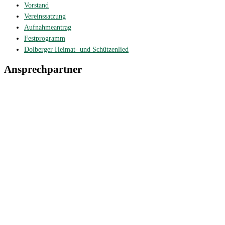
Vorstand
Vereinssatzung
Aufnahmeantrag
Festprogramm
Dolberger Heimat- und Schützenlied
Ansprechpartner
1. Vorsitzender:
Werner Schlieper
Lambertistraße 130
59229 Ahlen
Tel. 02382/75152
vorsitzender@schuetzenverein-dolberg.de
1. Schriftführer:
Martin Knaup
Nienkamp 15
59229 Ahlen
Tel. 02388/3989
schriftfuehrer@schuetzenverein-dolberg.de